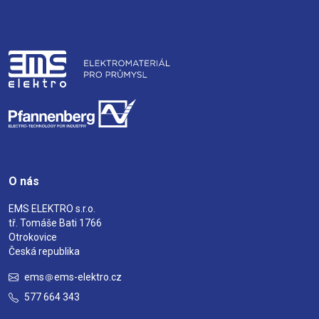
O nás
EMS ELEKTRO s.r.o.
tř. Tomáše Bati 1766
Otrokovice
Česká republika
ems
ems-elektro.cz
577 664 343