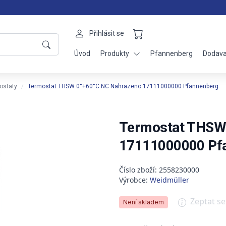
Přihlásit se
Úvod
Produkty
Pfannenberg
Dodava
rostaty
Termostat THSW 0°+60°C NC Nahrazeno 17111000000 Pfannenberg
Termostat THSW
17111000000 Pf
Číslo zboží: 2558230000
Výrobce:
Weidmüller
Zeptat s
Není skladem