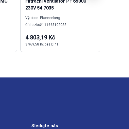
2 MC
Filtrační ventilátor PF 65000
Pom.kont
230V 54 7035
D, F
Výrobce: Pfannenberg
Výrobce: Sch
Číslo zboží: 11665102055
Číslo zboží:
4 803,19 Kč
360,57 
3 969,58 Kč bez DPH
297,99 Kč b
Sledujte nás