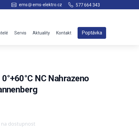
ems
ems-elektro.cz
577 664 343
Poptávka
telé
Servis
Aktuality
Kontakt
 0°+60°C NC Nahrazeno
annenberg
e na dostupnost