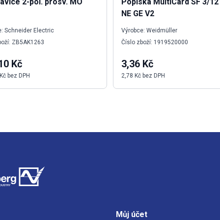
lavice 2-pol. prosv. MO
Popiska MultiCard SF 3/1
NE GE V2
: Schneider Electric
Výrobce: Weidmüller
boží: ZB5AK1263
Číslo zboží: 1919520000
10 Kč
3,36 Kč
 Kč bez DPH
2,78 Kč bez DPH
Můj účet