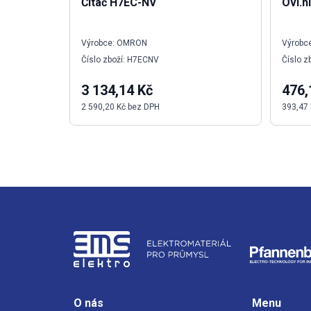
Čítač H7EC-NV
Ovl.h
Výrobce: OMRON
Výrobce
Číslo zboží: H7ECNV
Číslo z
3 134,14 Kč
476,
2 590,20 Kč bez DPH
393,47
O nás
Menu