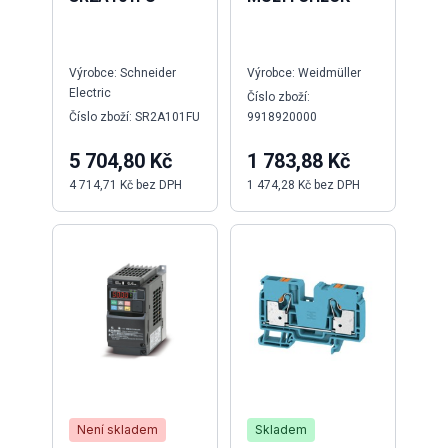
Výrobce: Schneider
Výrobce: Weidmüller
Výr
Electric
Číslo zboží:
Čísl
Číslo zboží: SR2A101FU
9918920000
E3
5 704,80 Kč
1 783,88 Kč
4 
4 714,71 Kč bez DPH
1 474,28 Kč bez DPH
3 7
Není skladem
Skladem
Ne