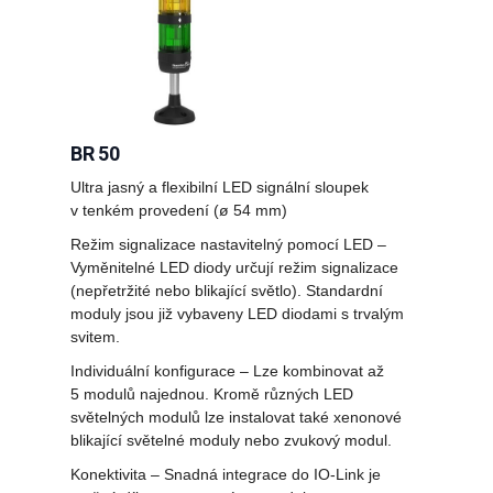
BR 50
Ultra jasný a flexibilní LED signální sloupek
v tenkém provedení (ø 54 mm)
Režim signalizace nastavitelný pomocí LED –
Vyměnitelné LED diody určují režim signalizace
(nepřetržité nebo blikající světlo). Standardní
moduly jsou již vybaveny LED diodami s trvalým
svitem.
Individuální konfigurace – Lze kombinovat až
5 modulů najednou. Kromě různých LED
světelných modulů lze instalovat také xenonové
blikající světelné moduly nebo zvukový modul.
Konektivita – Snadná integrace do IO-Link je