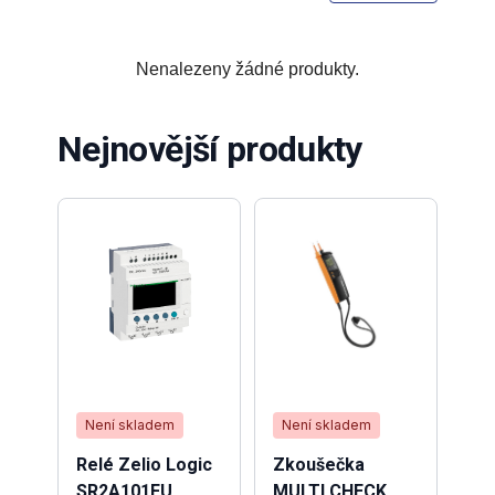
Nenalezeny žádné produkty.
Nejnovější produkty
Není skladem
Není skladem
Ne
Relé Zelio Logic
Zkoušečka
Zes
SR2A101FU
MULTI CHECK
vl