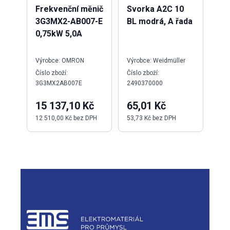
Frekvenční měnič
Svorka A2C 10
Kl
3G3MX2-AB007-E
BL modrá, A řada
90
0,75kW 5,0A
70
Výrobce: OMRON
Výrobce: Weidmüller
Výr
Číslo zboží:
Číslo zboží:
Čísl
3G3MX2AB007E
2490370000
132
15 137,10 Kč
65,01 Kč
48
12 510,00 Kč bez DPH
53,73 Kč bez DPH
39 