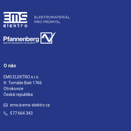
O nás
EMS ELEKTRO s.r.o.
tř. Tomáše Bati 1766
Otrokovice
Česká republika
ems
ems-elektro.cz
577 664 343