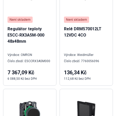
Není skladem
Není skladem
Regulátor teploty
Relé DRM570012LT
E5CC-RX3A5M-000
12VDC 4CO
48x48mm
Výrobce: OMRON
Výrobce: Weidmüller
Číslo zboží: E5CCRX3A5M000
Číslo zboží: 7760056096
7 367,09 Kč
136,34 Kč
6 088,50 Kč bez DPH
112,68 Kč bez DPH