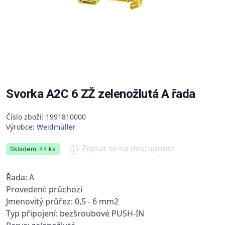
Svorka A2C 6 ZŽ zelenožlutá A řada
Číslo zboží: 1991810000
Výrobce:
Weidmüller
Zeptat se na dostupnost
Skladem: 44 ks
Řada: A
Provedení: průchozí
Jmenovitý průřez: 0,5 - 6 mm2
Typ připojení: bezšroubové PUSH-IN