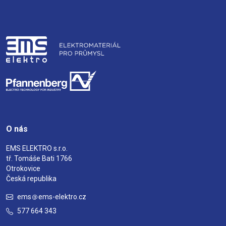
O nás
EMS ELEKTRO s.r.o.
tř. Tomáše Bati 1766
Otrokovice
Česká republika
ems
ems-elektro.cz
577 664 343