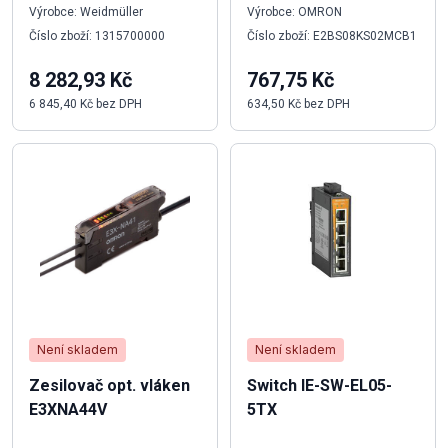
Výrobce: Weidmüller
Výrobce: OMRON
Číslo zboží: 1315700000
Číslo zboží: E2BS08KS02MCB1
8 282,93 Kč
767,75 Kč
6 845,40 Kč bez DPH
634,50 Kč bez DPH
Není skladem
Není skladem
Zesilovač opt. vláken
Switch IE-SW-EL05-
E3XNA44V
5TX