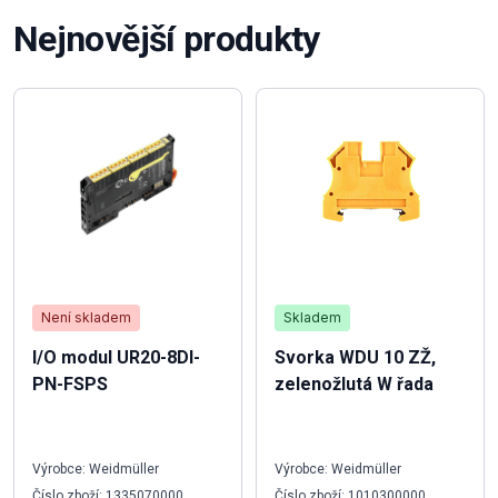
Nejnovější produkty
Není skladem
Skladem
I/O modul UR20-8DI-
Svorka WDU 10 ZŽ,
PN-FSPS
zelenožlutá W řada
Výrobce: Weidmüller
Výrobce: Weidmüller
Číslo zboží: 1335070000
Číslo zboží: 1010300000