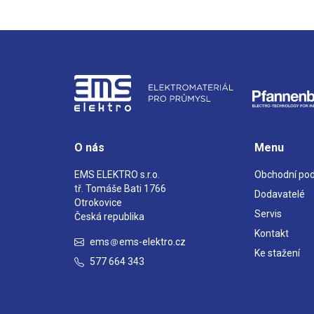
O nás
Menu
EMS ELEKTRO s.r.o.
Obchodní po
tř. Tomáše Bati 1766
Dodavatelé
Otrokovice
Servis
Česká republika
Kontakt
ems
ems-elektro.cz
Ke stažení
577 664 343