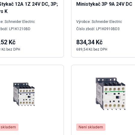
Stykač 12A 1Z 24V DC, 3P;
Ministykač 3P 9A 24V DC
s K
e: Schneider Electric
Výrobce: Schneider Electric
zboží: LP1K1210BD
Číslo zboží: LP1K0910BD3
,52 Kč
834,34 Kč
8 Kč bez DPH
689,54 Kč bez DPH
 skladem
Není skladem