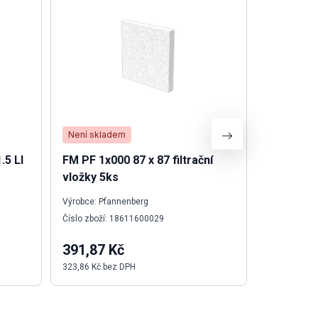
Není skladem
Skladem
.5 LI
FM PF 1x000 87 x 87 filtrační
I/O modu
vložky 5ks
Výrobce: Pfannenberg
Výrobce: We
Číslo zboží: 18611600029
Číslo zboží:
391,87 Kč
6 449,0
323,86 Kč bez DPH
5 329,80 Kč