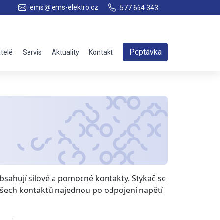
ems
ems-elektro.cz
577 664 343
Poptávka
telé
Servis
Aktuality
Kontakt
obsahují silové a pomocné kontakty. Stykač se
 všech kontaktů najednou po odpojení napětí