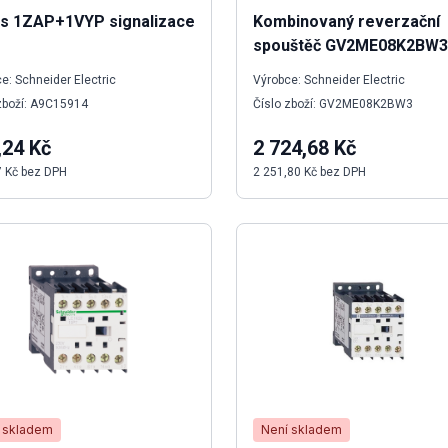
s 1ZAP+1VYP signalizace
Kombinovaný reverzační
spouštěč GV2ME08K2BW3
e: Schneider Electric
Výrobce: Schneider Electric
zboží: A9C15914
Číslo zboží: GV2ME08K2BW3
,24 Kč
2 724,68 Kč
7 Kč bez DPH
2 251,80 Kč bez DPH
 skladem
Není skladem