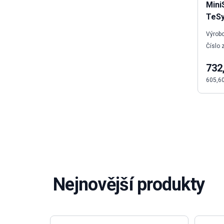
Mini
TeSy
Výrobc
Číslo 
732
605,6
Nejnovější produkty