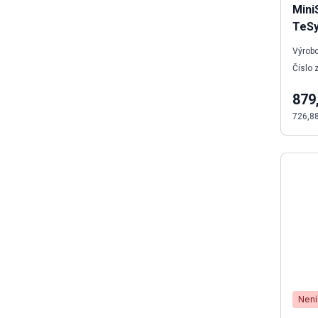
Mini
TeSy
Výrobc
Číslo 
879
726,8
Není