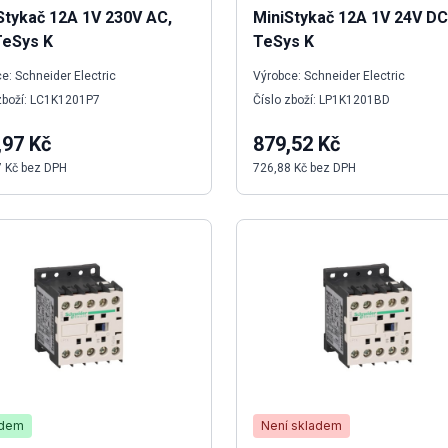
Stykač 12A 1V 230V AC,
MiniStykač 12A 1V 24V DC
TeSys K
TeSys K
e: Schneider Electric
Výrobce: Schneider Electric
zboží: LC1K1201P7
Číslo zboží: LP1K1201BD
,97 Kč
879,52 Kč
7 Kč bez DPH
726,88 Kč bez DPH
adem
Není skladem