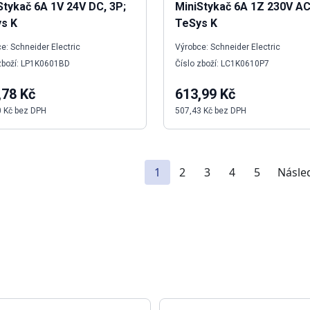
Stykač 6A 1V 24V DC, 3P;
MiniStykač 6A 1Z 230V AC
s K
TeSys K
e: Schneider Electric
Výrobce: Schneider Electric
zboží: LP1K0601BD
Číslo zboží: LC1K0610P7
,78 Kč
613,99 Kč
0 Kč bez DPH
507,43 Kč bez DPH
1
2
3
4
5
Násled