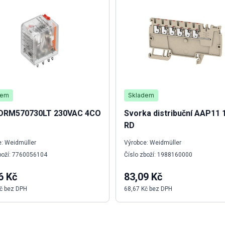
dem
Skladem
 DRM570730LT 230VAC 4CO
Svorka distribuční AAP11 1
RD
: Weidmüller
Výrobce: Weidmüller
boží: 7760056104
Číslo zboží: 1988160000
6 Kč
83,09 Kč
č bez DPH
68,67 Kč bez DPH