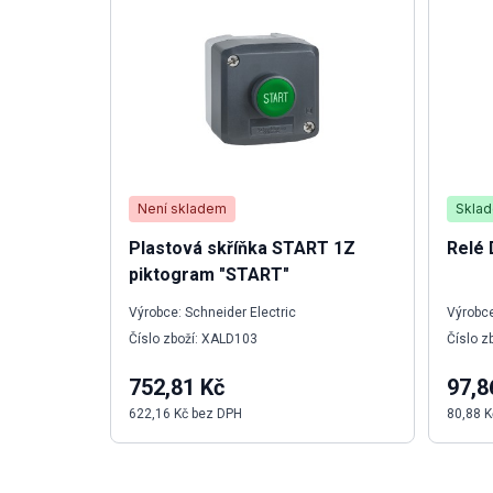
Není skladem
Skla
Plastová skříňka START 1Z
Relé
piktogram "START"
Výrobce: Schneider Electric
Výrobce
Číslo zboží: XALD103
Číslo z
752,81 Kč
97,8
622,16 Kč bez DPH
80,88 K