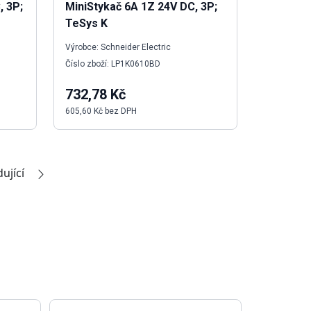
, 3P;
MiniStykač 6A 1Z 24V DC, 3P;
TeSys K
Výrobce: Schneider Electric
Číslo zboží: LP1K0610BD
732,78 Kč
605,60 Kč bez DPH
ující