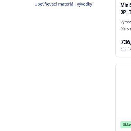
Upevňovací materiál, vývodky
Mini
3P; 
Výrobc
Číslo 
736
609,0
Skl