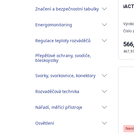
iACT
Značení a bezpečnostní tabulky
Energomonitoring
Výrobc
Číslo 
Regulace teploty rozváděčů
566
467,9
Přepěťové ochrany, svodiče,
bleskojistky
Svorky, svorkovnice, konektory
Rozvaděčová technika
Nářadí, měřící přístroje
Osvětlení
Není