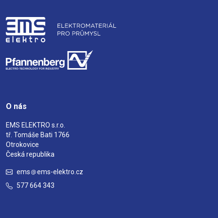
O nás
EMS ELEKTRO s.r.o.
tř. Tomáše Bati 1766
Otrokovice
Česká republika
ems
ems-elektro.cz
577 664 343