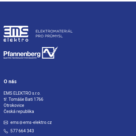
O nás
EMS ELEKTRO s.r.o.
tř. Tomáše Bati 1766
Otrokovice
Česká republika
ems
ems-elektro.cz
577 664 343