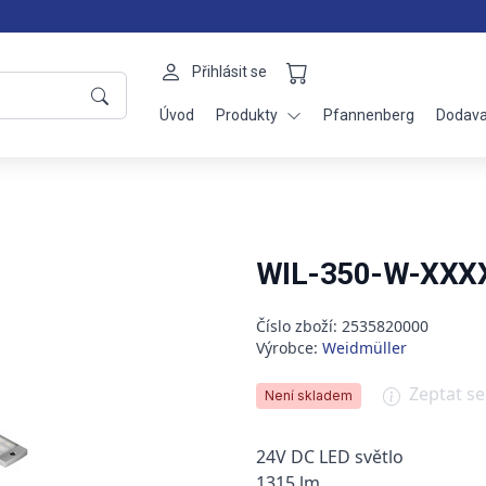
Přihlásit se
Úvod
Produkty
Pfannenberg
Dodava
WIL-350-W-XXXX
Číslo zboží: 2535820000
Výrobce:
Weidmüller
Zeptat s
Není skladem
24V DC LED světlo
1315 lm