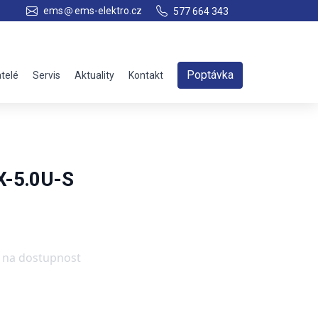
ems
ems-elektro.cz
577 664 343
Poptávka
telé
Servis
Aktuality
Kontakt
-5.0U-S
e na dostupnost