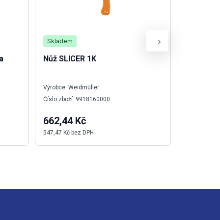
Skladem
Není skla
a
Nůž SLICER 1K
Fotoelek
HL500LM
Výrobce: Weidmüller
Výrobce: O
Číslo zboží: 9918160000
Číslo zboží
662,44 Kč
11 859,
547,47 Kč bez DPH
9 801,00 Kč