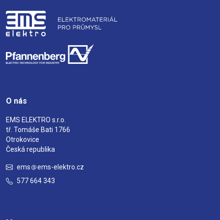
O nás
EMS ELEKTRO s.r.o.
tř. Tomáše Bati 1766
Otrokovice
Česká republika
ems
ems-elektro.cz
577 664 343