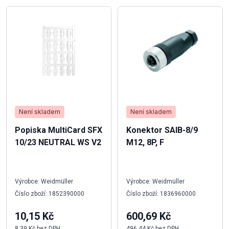
Není skladem
Není skladem
Popiska MultiCard SFX
Konektor SAIB-8/9
10/23 NEUTRAL WS V2
M12, 8P, F
Výrobce: Weidmüller
Výrobce: Weidmüller
Číslo zboží: 1852390000
Číslo zboží: 1836960000
10,15 Kč
600,69 Kč
8,39 Kč bez DPH
496,44 Kč bez DPH