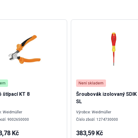
dem
Není skladem
ě štípací KT 8
Šroubovák izolovaný SDIK
SL
: Weidmüller
Výrobce: Weidmüller
boží: 9002650000
Číslo zboží: 1274730000
8,78 Kč
383,59 Kč