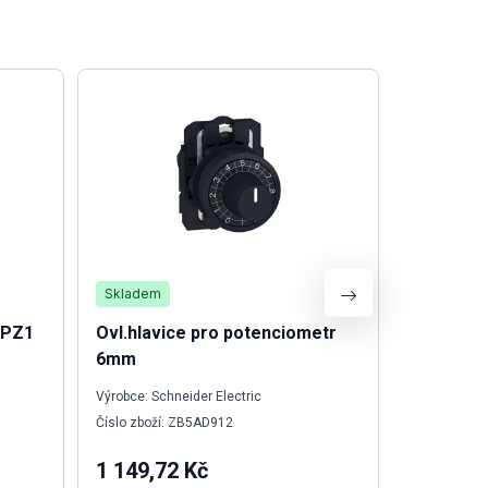
Skladem
Skladem
 PZ1
Ovl.hlavice pro potenciometr
Svorka A
6mm
Výrobce: Schneider Electric
Výrobce: We
Číslo zboží: ZB5AD912
Číslo zboží:
1 149,72 Kč
15,75 K