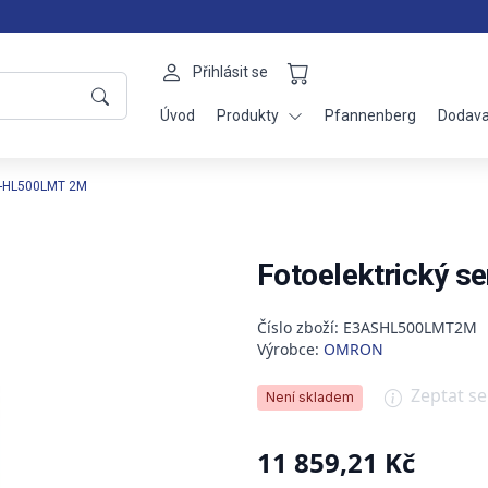
Přihlásit se
Úvod
Produkty
Pfannenberg
Dodava
AS-HL500LMT 2M
Fotoelektrický 
Číslo zboží: E3ASHL500LMT2M
Výrobce:
OMRON
Zeptat s
Není skladem
11 859,21 Kč