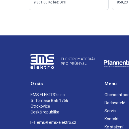
9 801,00 Kč bez DPH
850,23
O nás
Menu
EMS ELEKTRO s.r.o.
Obchodní po
tř. Tomáše Bati 1766
Dodavatelé
Otrokovice
Servis
Česká republika
Kontakt
ems
ems-elektro.cz
Ke stažení