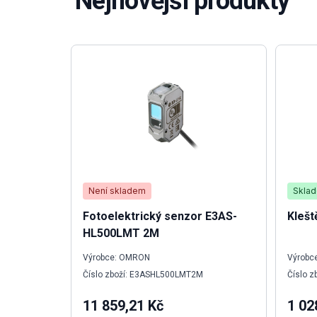
Nejnovější produkty
Není skladem
Skla
Fotoelektrický senzor E3AS-
Klešt
HL500LMT 2M
Výrobce: OMRON
Výrobce
Číslo zboží: E3ASHL500LMT2M
Číslo z
11 859,21 Kč
1 02