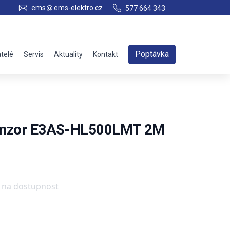
ems
ems-elektro.cz
577 664 343
Poptávka
telé
Servis
Aktuality
Kontakt
senzor E3AS-HL500LMT 2M
e na dostupnost