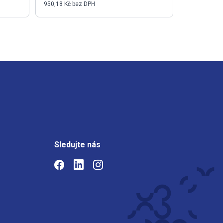
950,18 Kč bez DPH
13,02 Kč be
Sledujte nás