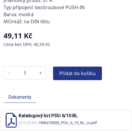
Jmenovitý proud: 57 A
Typ připojení: bezšroubové PUSH-IN
Barva: modrá
MOntáž: na DIN lištu
49,11 Kč
Cena bez DPH: 40,59 Kč
Přidat do košíku
-
+
Dokumenty
Katalogový list PDU 6/10 BL
(313,59 kb)
1896270000_PDU_6_10_BL_cs.pdf