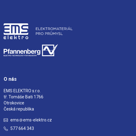
O nás
EMS ELEKTRO s.r.o.
tř. Tomáše Bati 1766
Otrokovice
Česká republika
ems
ems-elektro.cz
577 664 343