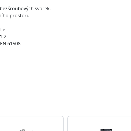
 bezšroubových svorek.
ního prostoru
PLe
1-2
e EN 61508