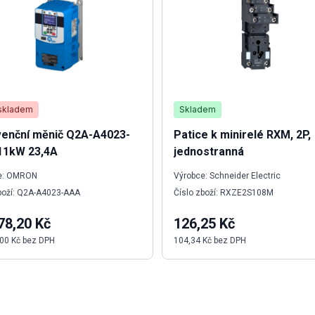
skladem
Skladem
venční měnič Q2A-A4023-
Patice k minirelé RXM, 2P,
11kW 23,4A
jednostranná
e: OMRON
Výrobce: Schneider Electric
boží: Q2A-A4023-AAA
Číslo zboží: RXZE2S108M
78,20 Kč
126,25 Kč
00 Kč bez DPH
104,34 Kč bez DPH