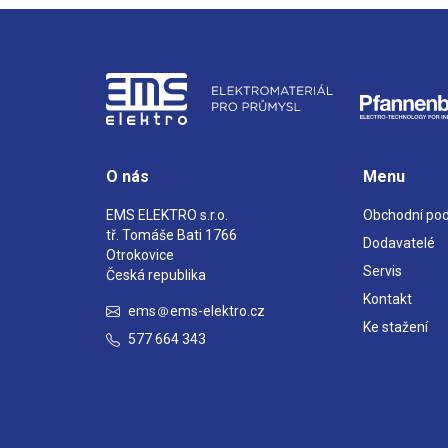
O nás
Menu
EMS ELEKTRO s.r.o.
Obchodní po
tř. Tomáše Bati 1766
Dodavatelé
Otrokovice
Servis
Česká republika
Kontakt
ems
ems-elektro.cz
Ke stažení
577 664 343