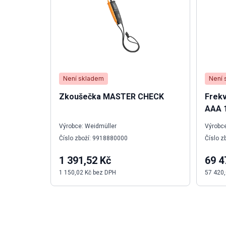
Není skladem
Není 
Zkoušečka MASTER CHECK
Frek
AAA 
Výrobce: Weidmüller
Výrobc
Číslo zboží: 9918880000
Číslo z
1 391,52 Kč
69 4
1 150,02 Kč bez DPH
57 420,