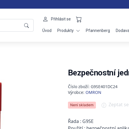
Přihlásit se
Úvod
Produkty
Pfannenberg
Dodava
Bezpečnostní je
Číslo zboží: G9SE401DC24
Výrobce:
OMRON
Zeptat s
Není skladem
Řada : G9SE
Použití : bezpečnostní aplik