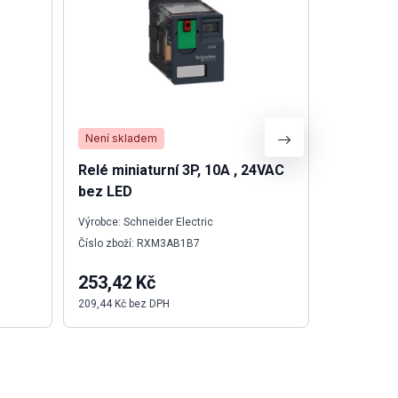
Není skladem
Skladem
Relé miniaturní 3P, 10A , 24VAC
Svorka di
bez LED
BL
Výrobce: Schneider Electric
Výrobce: We
Číslo zboží: RXM3AB1B7
Číslo zboží:
253,42 Kč
83,09 K
209,44 Kč bez DPH
68,67 Kč be