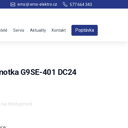
ems
ems-elektro.cz
577 664 343
Poptávka
telé
Servis
Aktuality
Kontakt
dnotka G9SE-401 DC24
e na dostupnost
ace