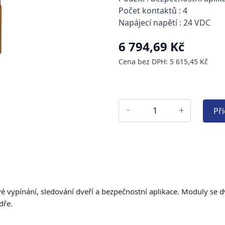
Počet kontaktů : 4
Napájecí napětí : 24 VDC
6 794,69 Kč
Cena bez DPH: 5 615,45 Kč
Př
-
+
 vypínání, sledování dveří a bezpečnostní aplikace. Moduly se
dře.