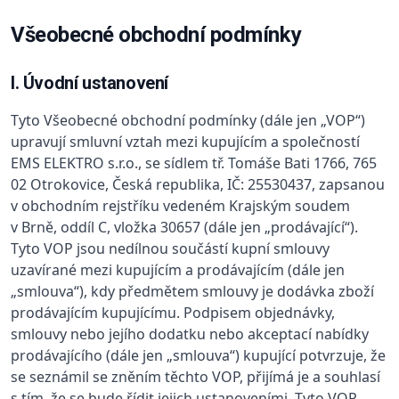
Všeobecné obchodní podmínky
I. Úvodní ustanovení
Tyto Všeobecné obchodní podmínky (dále jen „VOP“)
upravují smluvní vztah mezi kupujícím a společností
EMS ELEKTRO s.r.o., se sídlem tř. Tomáše Bati 1766, 765
02 Otrokovice, Česká republika, IČ: 25530437, zapsanou
v obchodním rejstříku vedeném Krajským soudem
v Brně, oddíl C, vložka 30657 (dále jen „prodávající“).
Tyto VOP jsou nedílnou součástí kupní smlouvy
uzavírané mezi kupujícím a prodávajícím (dále jen
„smlouva“), kdy předmětem smlouvy je dodávka zboží
prodávajícím kupujícímu. Podpisem objednávky,
smlouvy nebo jejího dodatku nebo akceptací nabídky
prodávajícího (dále jen „smlouva“) kupující potvrzuje, že
se seznámil se zněním těchto VOP, přijímá je a souhlasí
s tím, že se bude řídit jejich ustanoveními. Tyto VOP