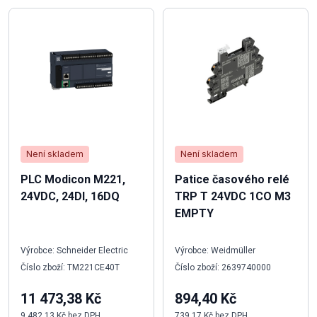
Není skladem
Není skladem
PLC Modicon M221,
Patice časového relé
24VDC, 24DI, 16DQ
TRP T 24VDC 1CO M3
EMPTY
Výrobce: Schneider Electric
Výrobce: Weidmüller
Číslo zboží: TM221CE40T
Číslo zboží: 2639740000
11 473,38 Kč
894,40 Kč
9 482,13 Kč bez DPH
739,17 Kč bez DPH