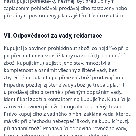
nastupující pohledávky nesmějí být před úplným
zaplacením pohledávek prodávajícího zastaveny nebo
předány či postoupeny jako zajištění třetím osobám.
VII. Odpovědnost za vady, reklamace
Kupující je povinen prohlédnout zboží co nejdříve při a
po přechodu nebezpečí škody na zboží (tj. po dodání
zboží kupujícímu) a zjistit jeho stav, množství a
kompletnost a oznámit všechny zjištěné vady bez
zbytečného odkladu po převzetí zboží prodávajícímu.
Případné později zjištěné vady zboží je třeba uplatnit
u prodávajícího písemně s přesným popsáním vady,
identifikací zboží a kontaktem na kupujícího. Kupující je
zároveň povinen přiložit fotografii uplatněných vad.
Právo kupujícího z vadného plnění zakládá vada, kterou
má věc při přechodu nebezpečí škody na kupujícího, tj.
při dodání zboží. Prodávající odpovídá rovněž za vady,
které vzniknou ve stanovené záruční době po