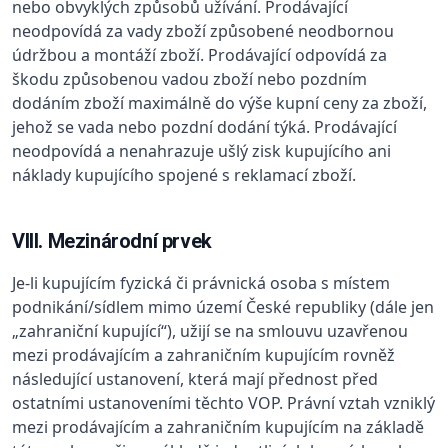
nebo obvyklých způsobů užívání. Prodávající
neodpovídá za vady zboží způsobené neodbornou
údržbou a montáží zboží. Prodávající odpovídá za
škodu způsobenou vadou zboží nebo pozdním
dodáním zboží maximálně do výše kupní ceny za zboží,
jehož se vada nebo pozdní dodání týká. Prodávající
neodpovídá a nenahrazuje ušlý zisk kupujícího ani
náklady kupujícího spojené s reklamací zboží.
VIII. Mezinárodní prvek
Je-li kupujícím fyzická či právnická osoba s místem
podnikání/sídlem mimo území České republiky (dále jen
„zahraniční kupující“), užijí se na smlouvu uzavřenou
mezi prodávajícím a zahraničním kupujícím rovněž
následující ustanovení, která mají přednost před
ostatními ustanoveními těchto VOP. Právní vztah vzniklý
mezi prodávajícím a zahraničním kupujícím na základě