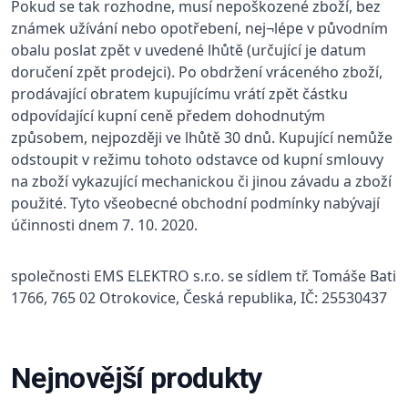
Pokud se tak rozhodne, musí nepoškozené zboží, bez
známek užívání nebo opotřebení, nej¬lépe v původním
obalu poslat zpět v uvedené lhůtě (určující je datum
doručení zpět prodejci). Po obdržení vráceného zboží,
prodávající obratem kupujícímu vrátí zpět částku
odpovídající kupní ceně předem dohodnutým
způsobem, nejpozději ve lhůtě 30 dnů. Kupující nemůže
odstoupit v režimu tohoto odstavce od kupní smlouvy
na zboží vykazující mechanickou či jinou závadu a zboží
použité. Tyto všeobecné obchodní podmínky nabývají
účinnosti dnem 7. 10. 2020.
společnosti EMS ELEKTRO s.r.o. se sídlem tř. Tomáše Bati
1766, 765 02 Otrokovice, Česká republika, IČ: 25530437
Nejnovější produkty