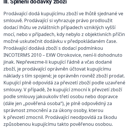
III. Splnění dodávky zboží
Prodávající dodá kupujícímu zboží ve lhůtě sjednané ve
smlouvě. Prodávající si vyhrazuje právo prodloužit
dodací lhůtu ve zvláštních případech vzniklých vyšší
mocí, nebo v případech, kdy nebylo z objektivních příčin
možné uskutečnit dodávku v předpokládaném čase.
Prodávající dodává zboží s dodací podmínkou
INCOTERMS 2010 – EXW Otrokovice, není-li dohodnuto
jinak. Nepřevezme-li kupující řádně a včas dodané
zboží, je prodávající oprávněn účtovat kupujícímu
náklady s tím spojené; je oprávněn rovněž zboží prodat.
Kupující plně odpovídá za převzetí zboží podle uzavřené
smlouvy. V případě, že kupující zmocní k převzetí zboží
podle smlouvy jakoukoliv třetí osobu nebo dopravce
(dále jen „pověřená osoba“), je plně odpovědný za
správnost zmocnění a za úkony osoby, kterou
k převzetí zmocnil. Prodávající neodpovídá za škodu
způsobenou kupujícímu takto pověřenou osobou.