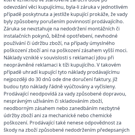
odevzdání věci kupujícímu, byla-li záruka v jednotlivém
případě poskytnuta a jestliže kupující prokáže, že vady
byly způsobeny porušením povinností prodávajícího.
Záruka se nevztahuje na nedodržení montážních či
instalačních pokynů, běžné opotřebení, nevhodné
používání či údržbu zboží, na případy úmyslného
poškození zboží ani na poškození zásahem vyšší moci.
Náklady vzniklé v souvislosti s reklamací jdou při
neoprávněné reklamaci k tíži kupujícího. V takovém
případě uhradí kupující tyto náklady prodávajícímu
nejpozději do 30 dnů ode dne doručení faktury, jíž
budou tyto náklady řádně vyúčtovány a vyčísleny.
Prodávající neodpovídá za vady způsobené dopravou,
nesprávným užíváním či skladováním zboží,
neodborným zásahem nebo zanedbáním nezbytné
údržby zboží ani za mechanické nebo chemické
poškození. Prodávající také nenese odpovědnost za
škody na zboží způsobené nedodržením předepsaných