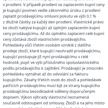
v prodlení. V případě prodlení se zaplacením kupní ceny
je kupující povinen vedle zákonného úroku z prodlení
zaplatit prodávajícímu smluvní pokutu ve výši 0,1 %
z dlužné částky za každý den prodlení. Vlastnické právo
ke zboží nabývá kupující až úplným zaplacením kupní
ceny prodávajícímu. Až do úplného zaplacení celé kupní
ceny zůstává zboží vlastnictvím prodávajícího.
Pohledávky vůči třetím osobám vzniklé z dalšího
prodeje zboží, které kupující neuhradil prodávajícímu,
kupující postupuje již nyní prodávajícímu v celé
hodnotě, popř. ve výši příslušného spoluvlastnického
podílu prodávajícího k zajištění. Prodávající je zmocněn
pohledávku vymáhat až do odvolání za fakturu
kupujícího. Zásahy třetích osob do zboží a pohledávek
patřících prodávajícímu musí být ze strany kupujícího
prodávajícímu bezodkladně sděleny doporučeným
dopisem. Výkon výhrady vlastnictví neznamená
současně odstoupení od smlouvy. Zboží a na jeho místo