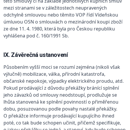
této smlouvy či na základě jednotlivých kupních smluv
mezi stranami se v záležitostech neupravených
odchylně smlouvou nebo těmito VOP řídí Vídeňskou
úmluvou OSN o smlouvách o mezinárodní koupi zboží
ze dne 11. 4. 1980, která byla pro Českou republiku
vyhlášena pod č. 160/1991 Sb.
IX. Závěrečná ustanovení
Působením vyšší moci se rozumí zejména (nikoli však
výlučně) mobilizace, válka, přírodní katastrofa,
občanské nepokoje, výpadky elektrického proudu, atd.
Pokud prodávající z důvodu překážky bránící splnění
jeho závazků od smlouvy neodstoupí, prodlužuje se
lhůta stanovená ke splnění povinností o přiměřenou
dobu, posuzovanou podle povahy nastalé překážky.
O překážce informuje prodávající kupujícího ihned
poté, co tak bude schopen učinit, přičemž specifikuje,
o jakou překážku se jedná, a stanoví, kdy bude schopen