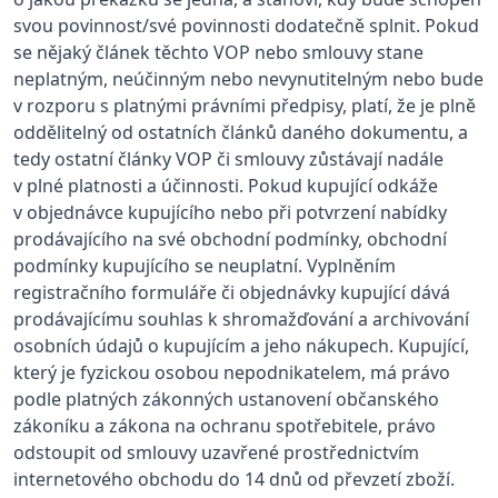
svou povinnost/své povinnosti dodatečně splnit. Pokud
se nějaký článek těchto VOP nebo smlouvy stane
neplatným, neúčinným nebo nevynutitelným nebo bude
v rozporu s platnými právními předpisy, platí, že je plně
oddělitelný od ostatních článků daného dokumentu, a
tedy ostatní články VOP či smlouvy zůstávají nadále
v plné platnosti a účinnosti. Pokud kupující odkáže
v objednávce kupujícího nebo při potvrzení nabídky
prodávajícího na své obchodní podmínky, obchodní
podmínky kupujícího se neuplatní. Vyplněním
registračního formuláře či objednávky kupující dává
prodávajícímu souhlas k shromažďování a archivování
osobních údajů o kupujícím a jeho nákupech. Kupující,
který je fyzickou osobou nepodnikatelem, má právo
podle platných zákonných ustanovení občanského
zákoníku a zákona na ochranu spotřebitele, právo
odstoupit od smlouvy uzavřené prostřednictvím
internetového obchodu do 14 dnů od převzetí zboží.