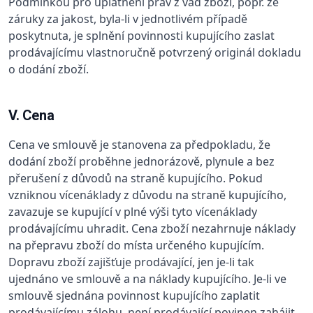
Podmínkou pro uplatnění práv z vad zboží, popř. ze
záruky za jakost, byla-li v jednotlivém případě
poskytnuta, je splnění povinnosti kupujícího zaslat
prodávajícímu vlastnoručně potvrzený originál dokladu
o dodání zboží.
V. Cena
Cena ve smlouvě je stanovena za předpokladu, že
dodání zboží proběhne jednorázově, plynule a bez
přerušení z důvodů na straně kupujícího. Pokud
vzniknou vícenáklady z důvodu na straně kupujícího,
zavazuje se kupující v plné výši tyto vícenáklady
prodávajícímu uhradit. Cena zboží nezahrnuje náklady
na přepravu zboží do místa určeného kupujícím.
Dopravu zboží zajišťuje prodávající, jen je-li tak
ujednáno ve smlouvě a na náklady kupujícího. Je-li ve
smlouvě sjednána povinnost kupujícího zaplatit
prodávajícímu zálohu, není prodávající povinen zahájit