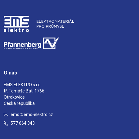
O nás
EMS ELEKTRO s.r.o.
tř. Tomáše Bati 1766
Otrokovice
Česká republika
ems
ems-elektro.cz
577 664 343