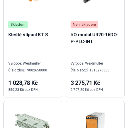
Skladem
Není skladem
Kleště štípací KT 8
I/O modul UR20-16DO-
P-PLC-INT
Výrobce: Weidmüller
Výrobce: Weidmüller
Číslo zboží: 9002650000
Číslo zboží: 1315270000
1 028,78 Kč
3 275,71 Kč
850,23 Kč bez DPH
2 707,20 Kč bez DPH