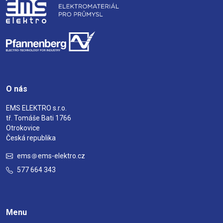
O nás
EMS ELEKTRO s.r.o.
tř. Tomáše Bati 1766
Otrokovice
Česká republika
ems
ems-elektro.cz
577 664 343
Menu