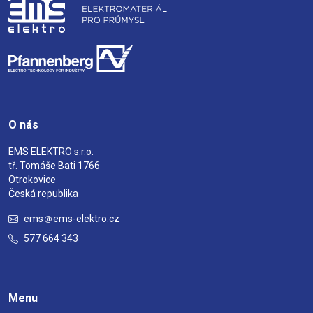
O nás
EMS ELEKTRO s.r.o.
tř. Tomáše Bati 1766
Otrokovice
Česká republika
ems
ems-elektro.cz
577 664 343
Menu