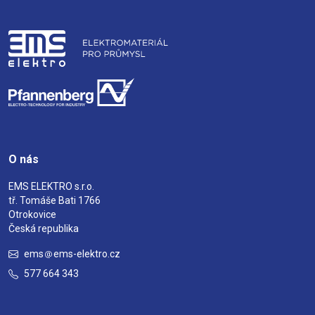
O nás
EMS ELEKTRO s.r.o.
tř. Tomáše Bati 1766
Otrokovice
Česká republika
ems
ems-elektro.cz
577 664 343