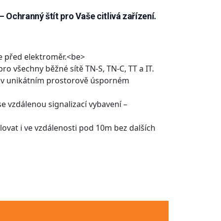
Ochranný štít pro Vaše citlivá zařízení.
ce před elektroměr.<be>
pro všechny běžné sítě TN-S, TN-C, TT a IT.
u v unikátním prostorově úsporném
vzdálenou signalizací vybavení –
alovat i ve vzdálenosti pod 10m bez dalších