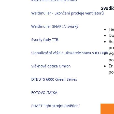
Svodič
Weidmüller - ukončení prodeje ventilátorů
Weidmuller SNAP IN svorky
Te
Do
Svorky řady TTB
Be
pr
Signalizační věže a ukazatele stavu s IO-LINK
Vý
po
En
Vláknová optika Omron
po
DTI/DTS 6000 Green Series
FOTOVOLTAIKA
ELMET light strojní osvětlení