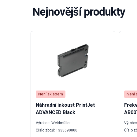
Nejnovější produkty
Není skladem
Není 
Náhradní inkoust PrintJet
Frek
ADVANCED Black
AB007
Výrobce: Weidmüller
Výrobc
Číslo zboží: 1338690000
Číslo 