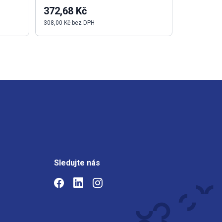
372,68 Kč
4 520,4
308,00 Kč bez DPH
3 735,90 Kč
Sledujte nás