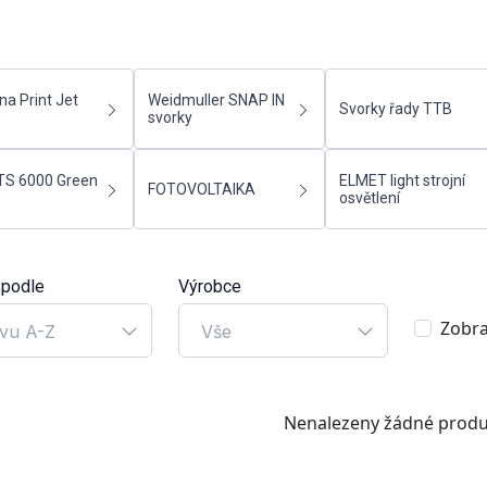
na Print Jet
Weidmuller SNAP IN
Svorky řady TTB
svorky
TS 6000 Green
ELMET light strojní
FOTOVOLTAIKA
osvětlení
 podle
Výrobce
Zobra
vu A-Z
Vše
Nenalezeny žádné produ