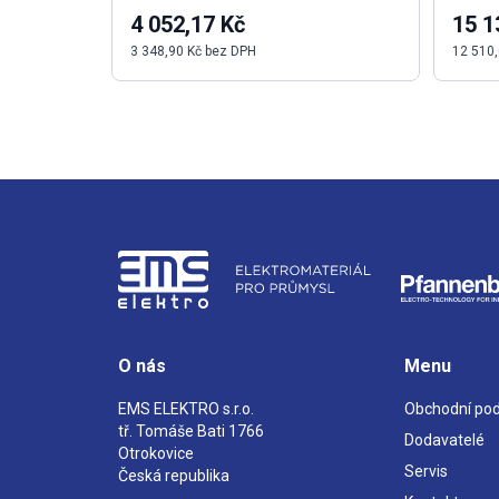
4 052,17 Kč
15 1
3 348,90 Kč bez DPH
12 510,
O nás
Menu
EMS ELEKTRO s.r.o.
Obchodní po
tř. Tomáše Bati 1766
Dodavatelé
Otrokovice
Servis
Česká republika