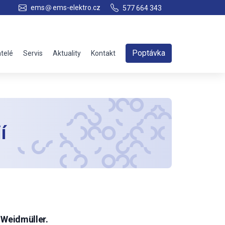
ems
ems-elektro.cz
577 664 343
Poptávka
telé
Servis
Aktuality
Kontakt
í
 Weidmüller.