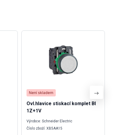
Není skladem
Není skla
Ovl.hlavice stiskací komplet BI
Zesilova
1Z+1V
Výrobce: Schneider Electric
Výrobce: O
Číslo zboží: XB5AA15
Číslo zboží