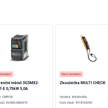
skladem
Není skladem
venční měnič 3G3MX2-
Zkoušečka MULTI CHECK
-E 0,75kW 5,0A
e: OMRON
Výrobce: Weidmüller
zboží: 3G3MX2AB007E
Číslo zboží: 9918920000