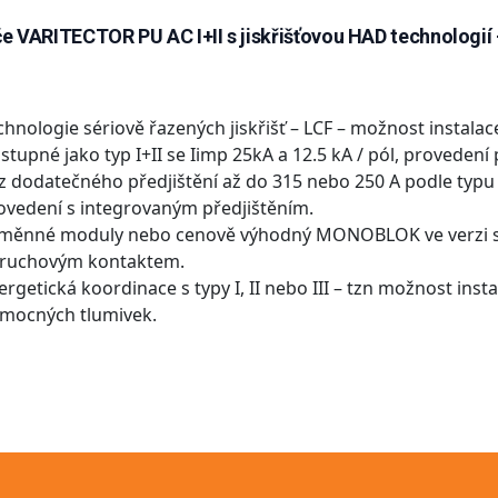
e VARITECTOR PU AC I+II s jiskřišťovou HAD technologií – 
chnologie sériově řazených jiskřišť – LCF – možnost instala
stupné jako typ I+II se Iimp 25kA a 12.5 kA / pól, provedení 
z dodatečného předjištění až do 315 nebo 250 A podle typ
ovedení s integrovaným předjištěním.
měnné moduly nebo cenově výhodný MONOBLOK ve verzi se 
ruchovým kontaktem.
ergetická koordinace s typy I, II nebo III – tzn možnost inst
mocných tlumivek.