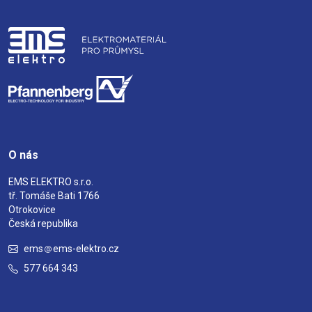
O nás
EMS ELEKTRO s.r.o.
tř. Tomáše Bati 1766
Otrokovice
Česká republika
ems
ems-elektro.cz
577 664 343