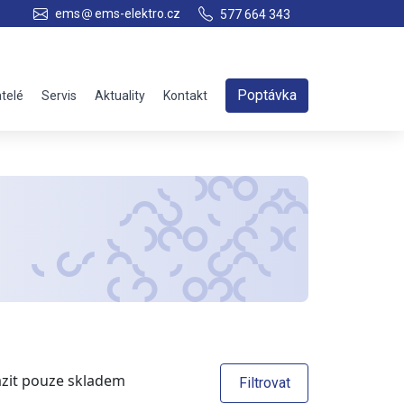
ems
ems-elektro.cz
577 664 343
Poptávka
telé
Servis
Aktuality
Kontakt
zit pouze skladem
Filtrovat