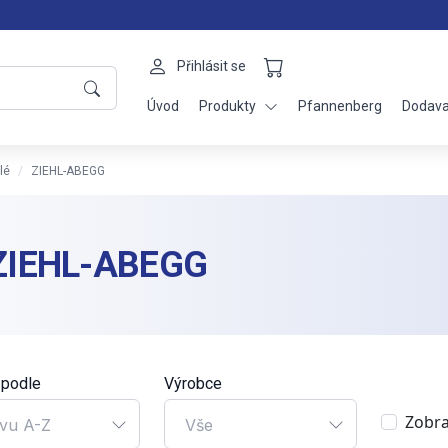
Přihlásit se
Úvod
Produkty
Pfannenberg
Dodava
lé
ZIEHL-ABEGG
ZIEHL-ABEGG
 podle
Výrobce
Zobra
vu A-Z
Vše