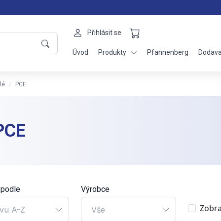
Přihlásit se
Úvod
Produkty
Pfannenberg
Dodava
lé
PCE
PCE
 podle
Výrobce
Zobra
vu A-Z
Vše