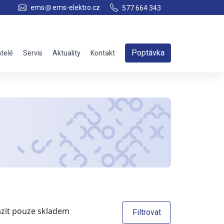
ems
ems-elektro.cz
577 664 343
Poptávka
telé
Servis
Aktuality
Kontakt
zit pouze skladem
Filtrovat