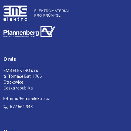
O nás
EMS ELEKTRO s.r.o.
tř. Tomáše Bati 1766
Otrokovice
Česká republika
ems
ems-elektro.cz
577 664 343