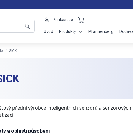
Přihlásit se
Úvod
Produkty
Pfannenberg
Dodava
lé
SICK
SICK
ětový přední výrobce inteligentních senzorů a senzorových ř
tizaci
ty a oblasti působení