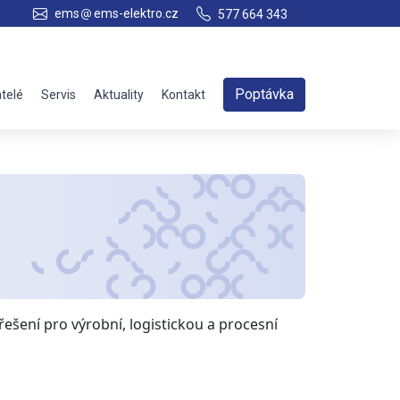
ems
ems-elektro.cz
577 664 343
Poptávka
telé
Servis
Aktuality
Kontakt
ešení pro výrobní, logistickou a procesní