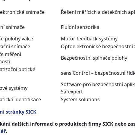
ektronické snímače
Řešení měřících a detekčních apl
ní snímače
Fluidní senzorika
e polohy válce
Motor feedback systémy
rační snímače
Optoelektronické bezpečnostní 
če měření
Bezpečnostní spínače polohy
nosti
tizační optické
sens Control – bezpečnostní řídí
Software pro bezpečnostní apli
ové systémy
Safexpert
tická identifikace
System solutions
lní stránky SICK
skání dalších informací o produktech firmy SICK nebo za
lář
.