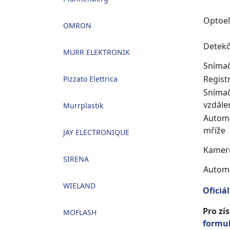
Optoel
OMRON
Detekč
MURR ELEKTRONIK
Snímač
Regist
Pizzato Elettrica
Sníma
vzdále
Murrplastik
Automa
mříže
JAY ELECTRONIQUE
Kamer
SIRENA
Automa
WIELAND
Oficiá
Pro zí
MOFLASH
formu