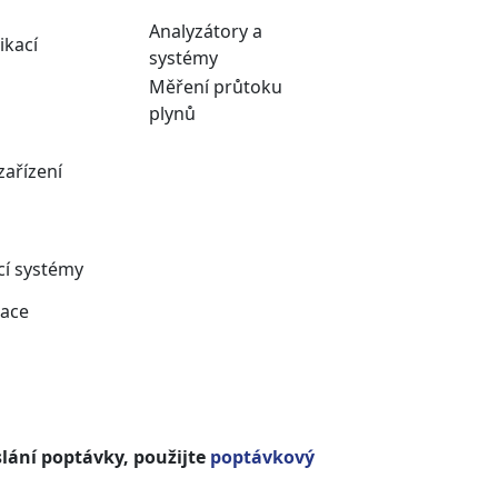
Analyzátory a
ikací
systémy
Měření průtoku
plynů
zařízení
cí systémy
kace
slání poptávky, použijte
poptávkový