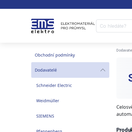
Dodavate
Obchodní podmínky
Dodavatelé
Schneider Electric
Weidmüller
Celosv
automa
SIEMENS
Produk
Pfannenberg