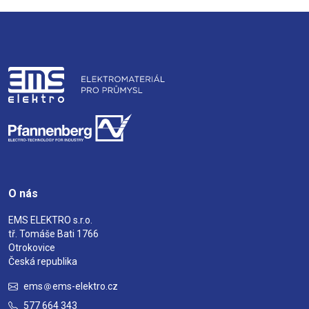
O nás
EMS ELEKTRO s.r.o.
tř. Tomáše Bati 1766
Otrokovice
Česká republika
ems
ems-elektro.cz
577 664 343