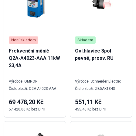
Není skladem
Skladem
Frekvenční měnič
Ovl.hlavice 3pol
Q2A-A4023-AAA 11kW
pevné, prosv. RU
23,4A
Výrobce: OMRON
Výrobce: Schneider Electric
Číslo zboží: Q2A-A4023-AAA
Číslo zboží: ZB5AK1343
69 478,20 Kč
551,11 Kč
57 420,00 Kč bez DPH
455,46 Kč bez DPH