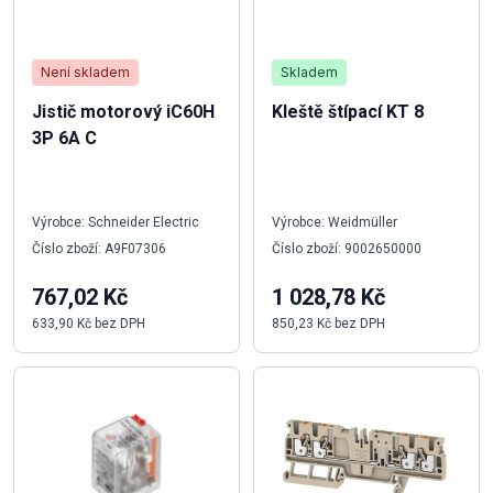
Není skladem
Skladem
Jistič motorový iC60H
Kleště štípací KT 8
3P 6A C
Výrobce: Schneider Electric
Výrobce: Weidmüller
Číslo zboží: A9F07306
Číslo zboží: 9002650000
767,02 Kč
1 028,78 Kč
633,90 Kč bez DPH
850,23 Kč bez DPH