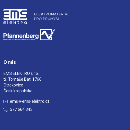
O nás
EMS ELEKTRO s.r.o.
tř. Tomáše Bati 1766
Otrokovice
Česká republika
ems
ems-elektro.cz
577 664 343