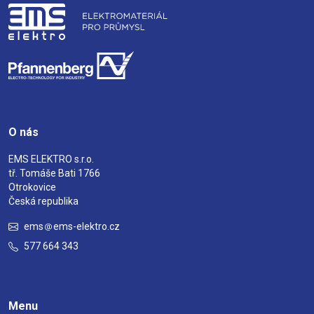
O nás
EMS ELEKTRO s.r.o.
tř. Tomáše Bati 1766
Otrokovice
Česká republika
ems
ems-elektro.cz
577 664 343
Menu