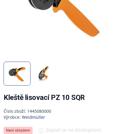
Kleště lisovací PZ 10 SQR
Číslo zboží: 1445080000
Výrobce:
Weidmüller
Zeptat se na dostupnost
Není skladem