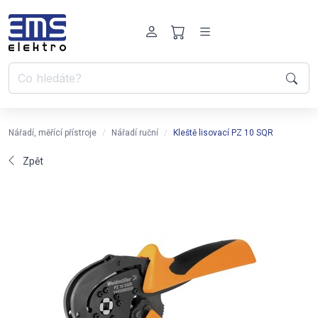
Nářadí, měřící přístroje
Nářadí ruční
Kleště lisovací PZ 10 SQR
Zpět