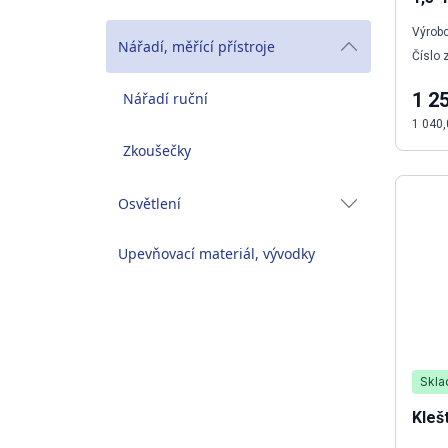
Výrobc
Nářadí, měřící přístroje
Číslo 
1 2
Nářadí ruční
1 040,
Zkoušečky
Osvětlení
Upevňovací materiál, vývodky
Skl
Kleš