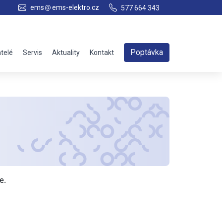
ems
ems-elektro.cz
577 664 343
Poptávka
telé
Servis
Aktuality
Kontakt
e.