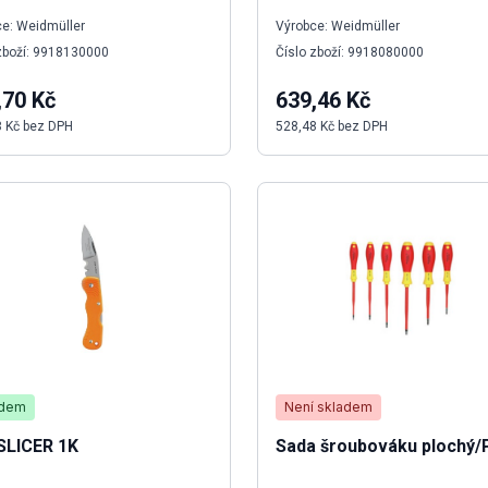
e: Weidmüller
Výrobce: Weidmüller
zboží: 9918130000
Číslo zboží: 9918080000
,70 Kč
639,46 Kč
8 Kč bez DPH
528,48 Kč bez DPH
adem
Není skladem
SLICER 1K
Sada šroubováku plochý/