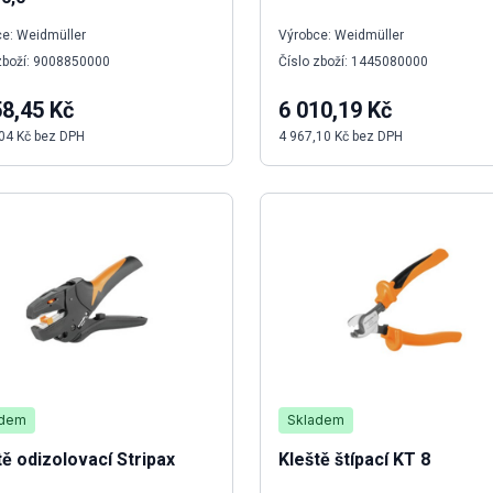
e: Weidmüller
Výrobce: Weidmüller
zboží: 9008850000
Číslo zboží: 1445080000
58,45 Kč
6 010,19 Kč
04 Kč bez DPH
4 967,10 Kč bez DPH
adem
Skladem
tě odizolovací Stripax
Kleště štípací KT 8