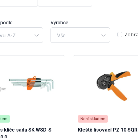
 podle
Výrobce
Zobra
vu A-Z
Vše
adem
Není skladem
s klíče sada SK WSD-S
Kleště lisovací PZ 10 SQR
10,0