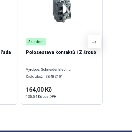
Skladem
Není skla
 řada
Polosestava kontaktů 1Z šroub
Ovl.hlavi
Výrobce: Schneider Electric
Výrobce: Sch
Číslo zboží: ZB4BZ101
Číslo zboží
164,00 Kč
344,70 
135,54 Kč bez DPH
284,88 Kč b