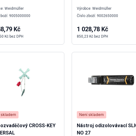
e: Weidmüller
Výrobce: Weidmüller
zboží: 9005000000
Číslo zboží: 9002650000
48,79 Kč
1 028,78 Kč
50 Kč bez DPH
850,23 Kč bez DPH
 skladem
Není skladem
 rozvaděčový CROSS-KEY
Nástroj odizolovávací SL
VERSAL
NO 27