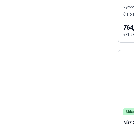
Výrobc
Číslo 
764
631,9
Skl
Nůž 