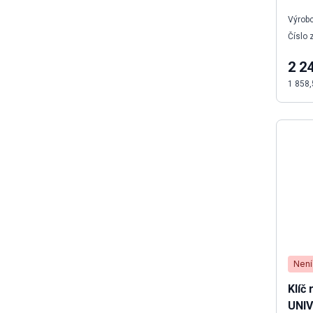
Výrobc
Číslo 
2 2
1 858,
Není
Klíč
UNI