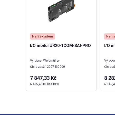
Není skladem
Není 
I/O modul UR20-1COM-SAI-PRO
I/O m
Výrobce: Weidmüller
Výrobce
Číslo zboží: 2007430000
Číslo z
7 847,33 Kč
8 28
6 485,40 Kč bez DPH
6 845,4