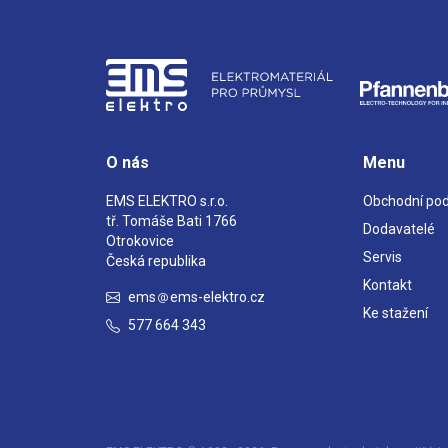
O nás
Menu
EMS ELEKTRO s.r.o.
Obchodní po
tř. Tomáše Bati 1766
Dodavatelé
Otrokovice
Servis
Česká republika
Kontakt
ems
ems-elektro.cz
Ke stažení
577 664 343