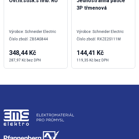
Ovl.hl.stisk.s hřib. RU
Jednostranná patice
3P třmenová
Výrobce: Schneider Electric
Výrobce: Schneider Electric
Číslo zboží: ZB5AS844
Číslo zboží: RXZE2S111M
348,44 Kč
144,41 Kč
287,97 Kč bez DPH
119,35 Kč bez DPH