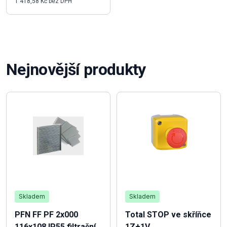
1 418,58 Kč bez DPH
Nejnovější produkty
Skladem
Skladem
PFN FF PF 2x000
Total STOP ve skříňce
116x108 IP55 filtrační
1Z+1V