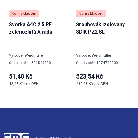
Není skladem
Není skladem
Svorka A4C 2.5 PE
Šroubovák izolovaný
zelenožlutá A řada
SDIK PZ2 SL
Výrobce: Weidmüller
Výrobce: Weidmüller
Číslo zboží: 1521540000
Číslo zboží: 1274740000
51,40 Kč
523,54 Kč
42,48 Kč bez DPH
432,68 Kč bez DPH