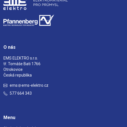
O nás
EMS ELEKTRO s.r.o.
tř. Tomáše Bati 1766
Otrokovice
Česká republika
ems
ems-elektro.cz
577 664 343
Menu