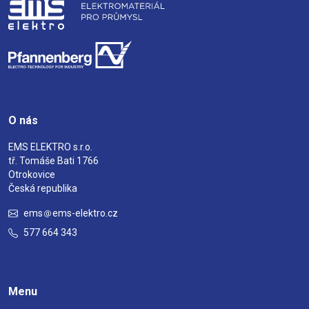
O nás
EMS ELEKTRO s.r.o.
tř. Tomáše Bati 1766
Otrokovice
Česká republika
ems
ems-elektro.cz
577 664 343
Menu