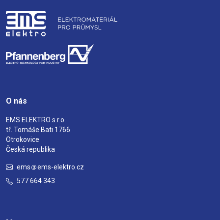
O nás
EMS ELEKTRO s.r.o.
tř. Tomáše Bati 1766
Otrokovice
Česká republika
ems
ems-elektro.cz
577 664 343