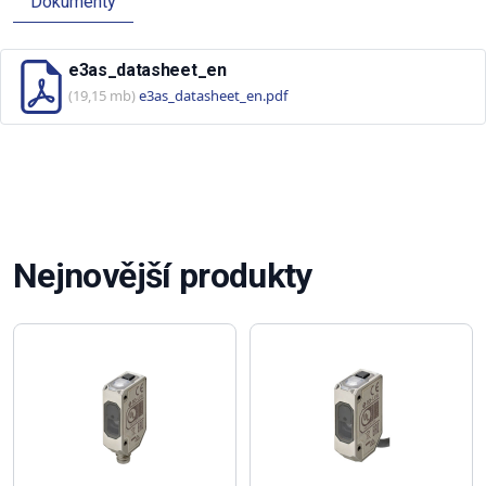
Dokumenty
e3as_datasheet_en
(19,15 mb)
e3as_datasheet_en.pdf
Nejnovější produkty