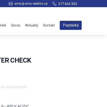
ems
ems-elektro.cz
577 664 343
Poptávka
telé
Servis
Aktuality
Kontakt
TER CHECK
e na dostupnost
 6 - 400 V AC/DC