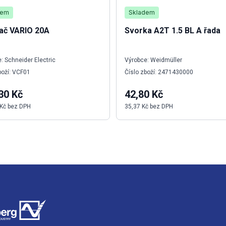
dem
Skladem
ač VARIO 20A
Svorka A2T 1.5 BL A řada
: Schneider Electric
Výrobce: Weidmüller
boží: VCF01
Číslo zboží: 2471430000
30 Kč
42,80 Kč
 Kč bez DPH
35,37 Kč bez DPH