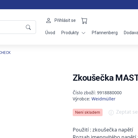
Přihlásit se
Úvod
Produkty
Pfannenberg
Dodava
CHECK
Zkoušečka MAS
Číslo zboží: 9918880000
Výrobce:
Weidmüller
Zeptat s
Není skladem
Použití : zkoušečka napětí
Rozsah jmenovitého napětí :