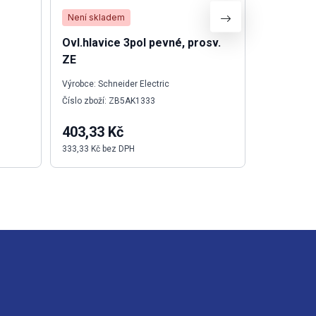
Není skladem
Není skla
Ovl.hlavice 3pol pevné, prosv.
Relé pol
ZE
48VDC 0,
Výrobce: Schneider Electric
Výrobce: We
Číslo zboží: ZB5AK1333
Číslo zboží:
403,33 Kč
526,53 
333,33 Kč bez DPH
435,15 Kč b