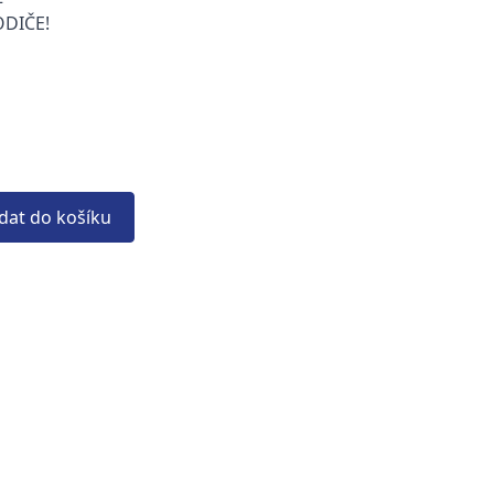
ODIČE!
idat do košíku