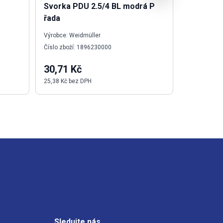
Svorka PDU 2.5/4 BL modrá P
SAIL-M8
řada
Výrobce: Weidmüller
Výrobce: We
Číslo zboží: 1896230000
Číslo zboží:
30,71 Kč
596,66 
25,38 Kč bez DPH
493,11 Kč b
Sledujte nás