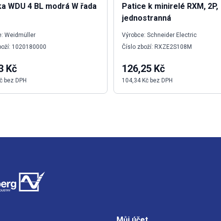
ka WDU 4 BL modrá W řada
Patice k minirelé RXM, 2P,
jednostranná
: Weidmüller
Výrobce: Schneider Electric
boží: 1020180000
Číslo zboží: RXZE2S108M
3 Kč
126,25 Kč
č bez DPH
104,34 Kč bez DPH
Můj účet