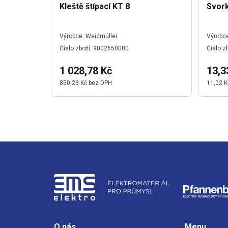
Kleště štípací KT 8
Svor
Výrobce: Weidmüller
Výrobce
Číslo zboží: 9002650000
Číslo z
1 028,78 Kč
13,3
850,23 Kč bez DPH
11,02 K
O nás
Menu