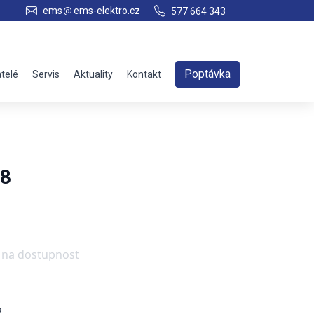
ems
ems-elektro.cz
577 664 343
Poptávka
telé
Servis
Aktuality
Kontakt
 8
e na dostupnost
2