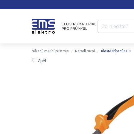
Nářadí, měřící přístroje
Nářadí ruční
Kleště štípací KT 8
Zpět