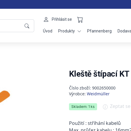
Přihlásit se
Úvod
Produkty
Pfannenberg
Dodava
Kleště štípací KT
Číslo zboží: 9002650000
Výrobce:
Weidmüller
Zeptat s
Skladem: 1 ks
Použití : stříhání kabelů
Max. průřez kabelu : 16mm