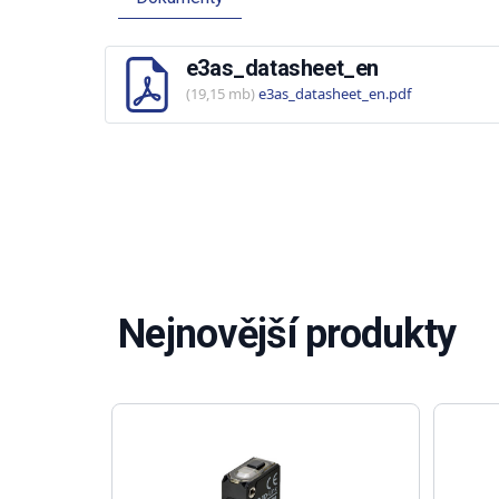
e3as_datasheet_en
(19,15 mb)
e3as_datasheet_en.pdf
Nejnovější produkty