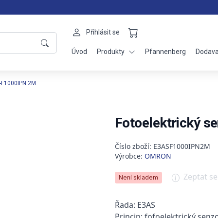
Přihlásit se
Úvod
Produkty
Pfannenberg
Dodava
S-F1000IPN 2M
Fotoelektrický 
Číslo zboží: E3ASF1000IPN2M
Výrobce:
OMRON
Zeptat s
Není skladem
Řada: E3AS
Princip: fofoelektrický senzo