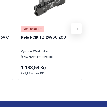
Není skladem
Není skla
16A C
Relé RCIKITZ 24VDC 2CO
Relé DRI
LED
Výrobce: Weidmüller
Výrobce: We
Číslo zboží: 1218390000
Číslo zboží:
1 183,53 Kč
142,88 
978,12 Kč bez DPH
118,08 Kč b