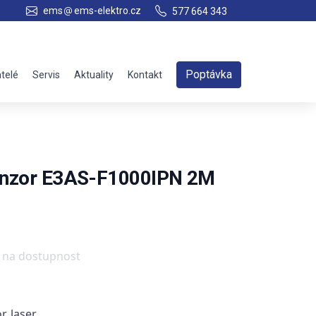
ems
ems-elektro.cz
577 664 343
Poptávka
telé
Servis
Aktuality
Kontakt
senzor E3AS-F1000IPN 2M
e na dostupnost
r, laser