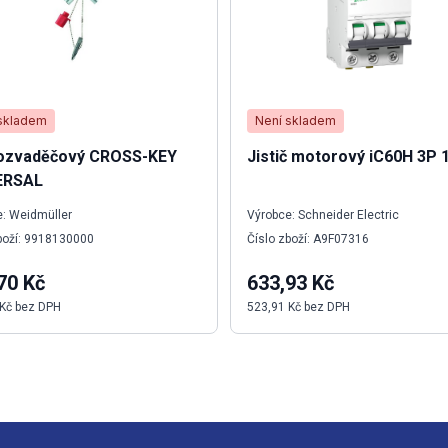
skladem
Není skladem
 rozvaděčový CROSS-KEY
Jistič motorový iC60H 3P 
ERSAL
: Weidmüller
Výrobce: Schneider Electric
boží: 9918130000
Číslo zboží: A9F07316
70 Kč
633,93 Kč
 Kč bez DPH
523,91 Kč bez DPH