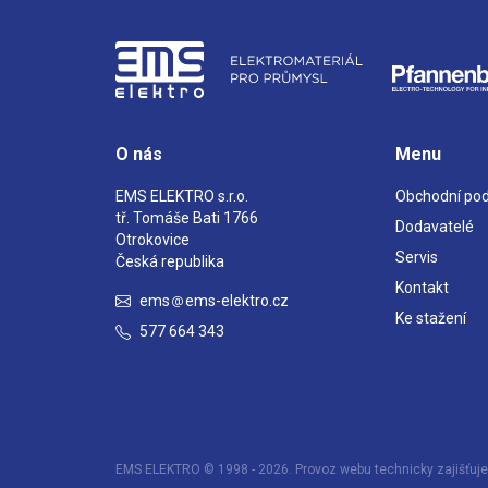
O nás
Menu
EMS ELEKTRO s.r.o.
Obchodní po
tř. Tomáše Bati 1766
Dodavatelé
Otrokovice
Servis
Česká republika
Kontakt
ems
ems-elektro.cz
Ke stažení
577 664 343
EMS ELEKTRO © 1998 - 2026. Provoz webu technicky zajišťuje