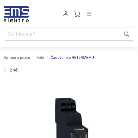
Spínání a jištění
Relé
Časové relé RE17RMEMU
Zpět