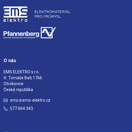
O nás
EMS ELEKTRO s.r.o.
tř. Tomáše Bati 1766
Otrokovice
Česká republika
ems
ems-elektro.cz
577 664 343