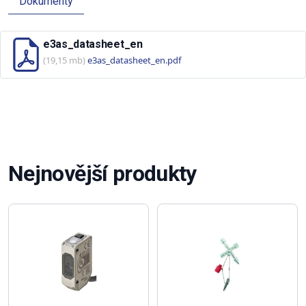
Dokumenty
e3as_datasheet_en
(19,15 mb)
e3as_datasheet_en.pdf
Nejnovější produkty