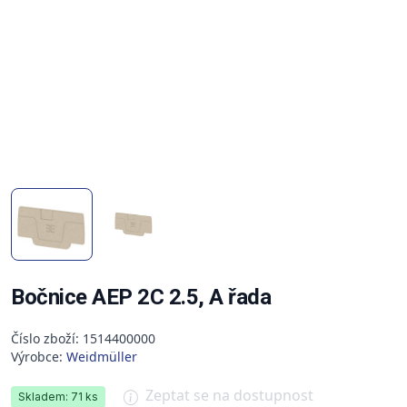
Bočnice AEP 2C 2.5, A řada
Číslo zboží: 1514400000
Výrobce:
Weidmüller
Zeptat se na dostupnost
Skladem: 71 ks