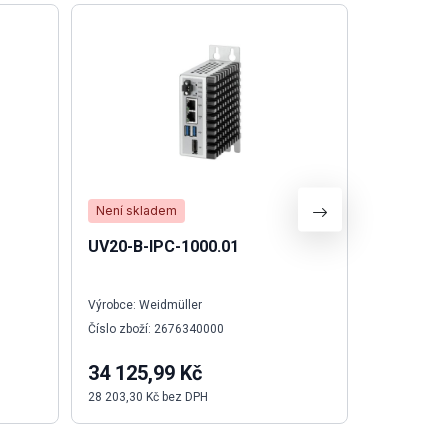
Není skladem
Skladem
UV20-B-IPC-1000.01
Svorka W
řada
Výrobce: Weidmüller
Výrobce: We
Číslo zboží: 2676340000
Číslo zboží:
34 125,99 Kč
23,92 K
28 203,30 Kč bez DPH
19,77 Kč be