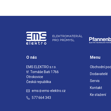
O nás
Menu
EMS ELEKTRO s.r.o.
Obchodní po
tř. Tomáše Bati 1766
Dodavatelé
Otrokovice
Servis
Česká republika
Kontakt
ems
ems-elektro.cz
Ke stažení
577 664 343