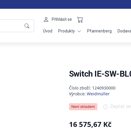
Přihlásit se
Úvod
Produkty
Pfannenberg
Dodava
Switch IE-SW-B
Číslo zboží: 1240930000
Výrobce:
Weidmüller
Zeptat s
Není skladem
16 575,67 Kč