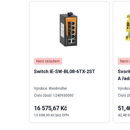
Není skladem
Není 
Switch IE-SW-BL08-6TX-2ST
Svork
A řad
Výrobce: Weidmüller
Výrobce
Číslo zboží: 1240930000
Číslo z
16 575,67 Kč
51,4
13 698,90 Kč bez DPH
42,48 K