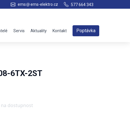
ems
ems-elektro.cz
577 664 343
Poptávka
telé
Servis
Aktuality
Kontakt
L08-6TX-2ST
e na dostupnost