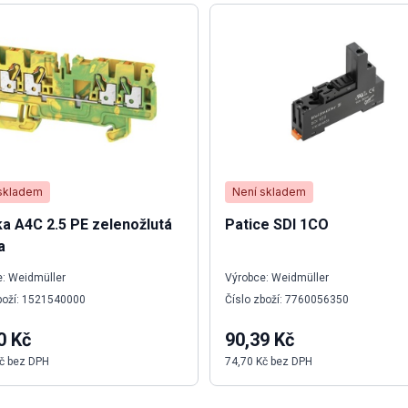
skladem
Není skladem
a A4C 2.5 PE zelenožlutá
Patice SDI 1CO
a
: Weidmüller
Výrobce: Weidmüller
boží: 1521540000
Číslo zboží: 7760056350
0 Kč
90,39 Kč
č bez DPH
74,70 Kč bez DPH