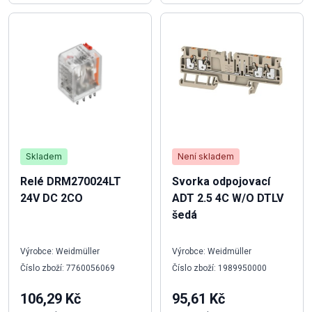
Skladem
Není skladem
Relé DRM270024LT
Svorka odpojovací
24V DC 2CO
ADT 2.5 4C W/O DTLV
šedá
Výrobce: Weidmüller
Výrobce: Weidmüller
Číslo zboží: 7760056069
Číslo zboží: 1989950000
106,29 Kč
95,61 Kč