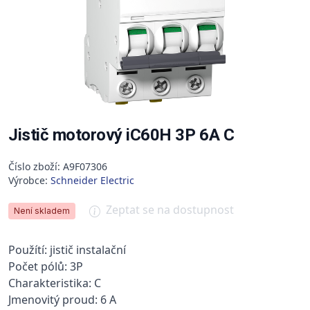
Jistič motorový iC60H 3P 6A C
Číslo zboží: A9F07306
Výrobce:
Schneider Electric
Zeptat se na dostupnost
Není skladem
Použítí: jistič instalační
Počet pólů: 3P
Charakteristika: C
Jmenovitý proud: 6 A