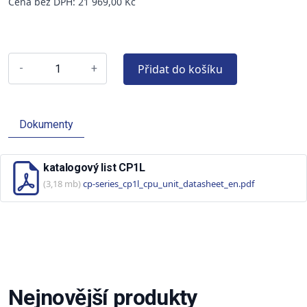
Cena bez DPH: 21 969,00 Kč
Přidat do košíku
-
+
Dokumenty
katalogový list CP1L
(3,18 mb)
cp-series_cp1l_cpu_unit_datasheet_en.pdf
Nejnovější produkty