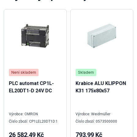
Není skladem
Skladem
PLC automat CP1L-
Krabice ALU KLIPPON
EL20DT1-D 24V DC
K31 175x80x57
Výrobce: OMRON
Výrobce: Weidmüller
Číslo zboží: CP1LEL20DT1D.1
Číslo zboží: 0573500000
26 582,49 Kč
793,99 Kč