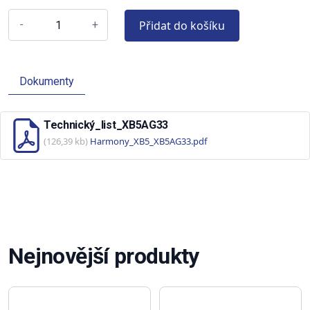
Přidat do košíku
-
+
Dokumenty
Technický_list_XB5AG33
(126,39 kb)
Harmony_XB5_XB5AG33.pdf
Nejnovější produkty