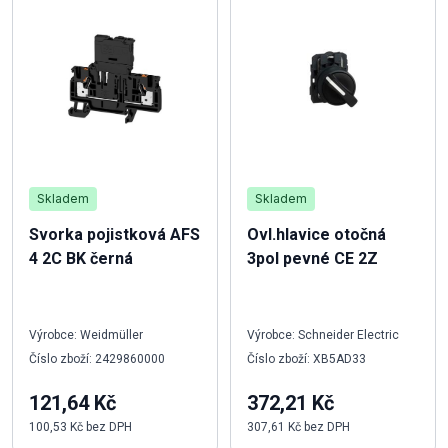
Skladem
Skladem
Svorka pojistková AFS
Ovl.hlavice otočná
4 2C BK černá
3pol pevné CE 2Z
Výrobce: Weidmüller
Výrobce: Schneider Electric
Číslo zboží: 2429860000
Číslo zboží: XB5AD33
121,64 Kč
372,21 Kč
100,53 Kč bez DPH
307,61 Kč bez DPH