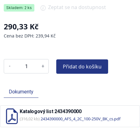
Zeptat se na dostupnost
Skladem: 2 ks
290,33 Kč
Cena bez DPH: 239,94 Kč
Přidat do košíku
-
+
Dokumenty
Katalogový list 2434390000
(316,02 kb)
2434390000_AFS_4_2C_100-250V_BK_cs.pdf