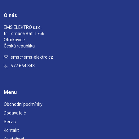
O nás
EMS ELEKTRO s.r.o.
tř. Tomáše Bati 1766
Otrokovice
Česká republika
ems
ems-elektro.cz
577 664 343
Menu
Obchodní podmínky
Dodavatelé
Servis
Kontakt
Ke stažení