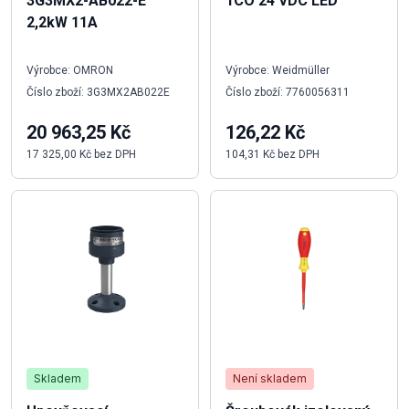
3G3MX2-AB022-E
1CO 24 VDC LED
2,2kW 11A
Výrobce: OMRON
Výrobce: Weidmüller
Číslo zboží: 3G3MX2AB022E
Číslo zboží: 7760056311
20 963,25 Kč
126,22 Kč
17 325,00 Kč bez DPH
104,31 Kč bez DPH
Skladem
Není skladem