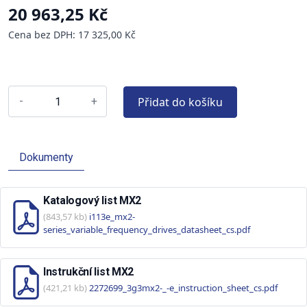
20 963,25 Kč
Cena bez DPH: 17 325,00 Kč
Přidat do košíku
-
+
Dokumenty
Katalogový list MX2
(843,57 kb)
i113e_mx2-
series_variable_frequency_drives_datasheet_cs.pdf
Instrukční list MX2
(421,21 kb)
2272699_3g3mx2-_-e_instruction_sheet_cs.pdf