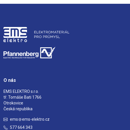
O nás
EMS ELEKTRO s.r.o.
tř. Tomáše Bati 1766
Otrokovice
Česká republika
ems
ems-elektro.cz
577 664 343