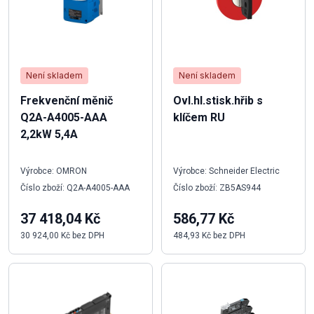
Není skladem
Není skladem
Frekvenční měnič
Ovl.hl.stisk.hřib s
Q2A-A4005-AAA
klíčem RU
2,2kW 5,4A
Výrobce: OMRON
Výrobce: Schneider Electric
Číslo zboží: Q2A-A4005-AAA
Číslo zboží: ZB5AS944
37 418,04 Kč
586,77 Kč
30 924,00 Kč bez DPH
484,93 Kč bez DPH