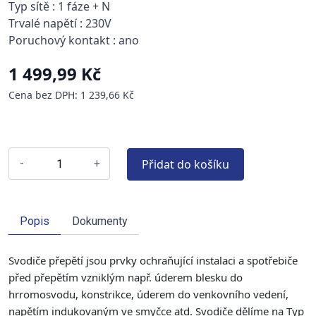
Typ sítě : 1 fáze + N
Trvalé napětí : 230V
Poruchový kontakt : ano
1 499,99 Kč
Cena bez DPH: 1 239,66 Kč
Přidat do košíku
-
+
Popis
Dokumenty
Svodiče přepětí jsou prvky ochraňující instalaci a spotřebiče
před přepětím vzniklým např. úderem blesku do
hrromosvodu, konstrikce, úderem do venkovního vedení,
napětím indukovaným ve smyčce atd. Svodiče dělíme na Typ