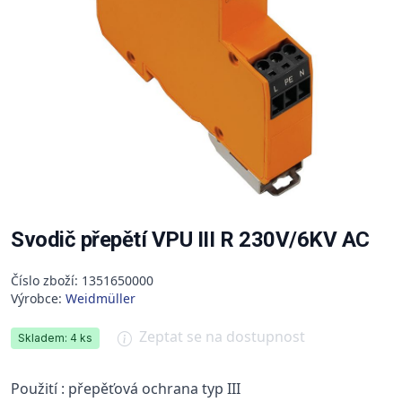
Svodič přepětí VPU III R 230V/6KV AC
Číslo zboží: 1351650000
Výrobce:
Weidmüller
Zeptat se na dostupnost
Skladem: 4 ks
Použití : přepěťová ochrana typ III